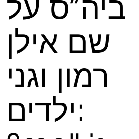
ביה”ס על
שם אילן
רמון וגני
ילדים: