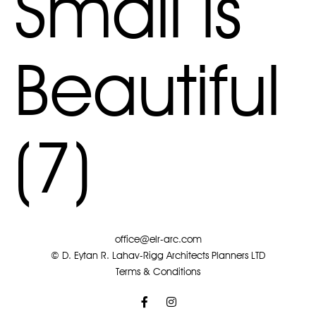
Small is
Beautiful
(7)
office@elr-arc.com
© D. Eytan R. Lahav-Rigg Architects Planners LTD
Terms & Conditions